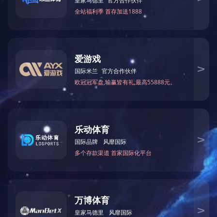
关于我们
产品中心
案例展示
新闻资讯
公司简介
塑胶跑道
公司动态
发展历程
人造草坪
企业资讯
荣誉资质
塑胶球场
技术专区
留言中心
PVC塑胶场地
技术专区1
联系我们
场地周边配套设
技术专区2
施
微信公众号
体育配套设施
室内外健身器材