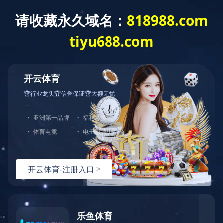
爱游戏ayx·(中国)官方网站
产品中心